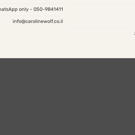
050-9841411 - WhatsApp only
info@carolinewolf.co.il