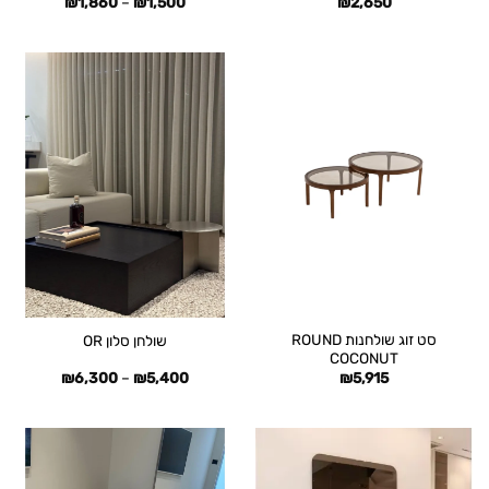
טווח
₪
1,860
–
₪
1,500
₪
2,650
מחירים:
עד
סט זוג שולחנות ROUND
שולחן סלון OR
COCONUT
טווח
₪
6,300
–
₪
5,400
₪
5,915
מחירים:
עד