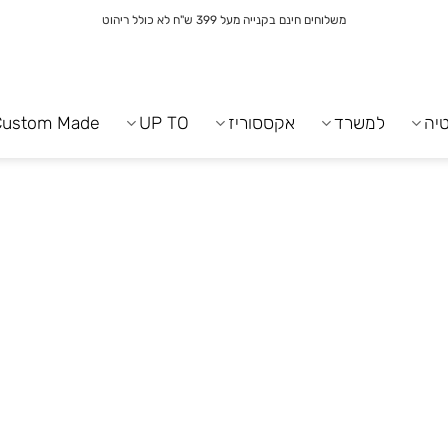
משלוחים חינם בקנייה מעל 399 ש"ח לא כולל ריהוט
יה
למשרד
אקססוריז
UP TO
Custom Made