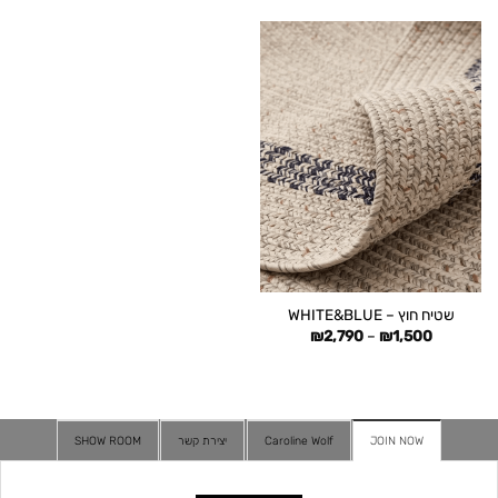
עד
עד
שטיח חוץ – WHITE&BLUE
טווח
₪
2,790
–
₪
1,500
מחירים:
עד
JOIN NOW
Caroline Wolf
יצירת קשר
SHOW ROOM