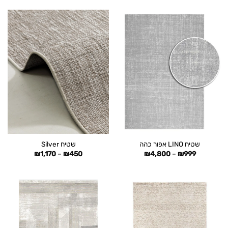
עד
עד
שטיח LINO אפור כהה
שטיח Silver
טווח
טווח
₪
1,170
–
₪
450
₪
4,800
–
₪
999
מחירים:
מחירים:
עד
עד