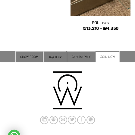
שטיח SOL
טווח
₪
13,210
–
₪
4,350
מחירים:
עד
JOIN NOW
Caroline Wolf
יצירת קשר
SHOW ROOM