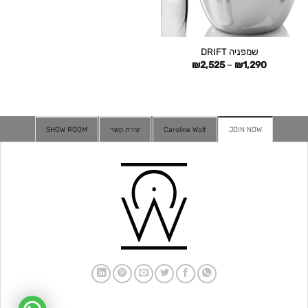
שמפניה DRIFT
טווח
₪
2,525
–
₪
1,290
מחירים:
עד
JOIN NOW
Caroline Wolf
יצירת קשר
SHOW ROOM