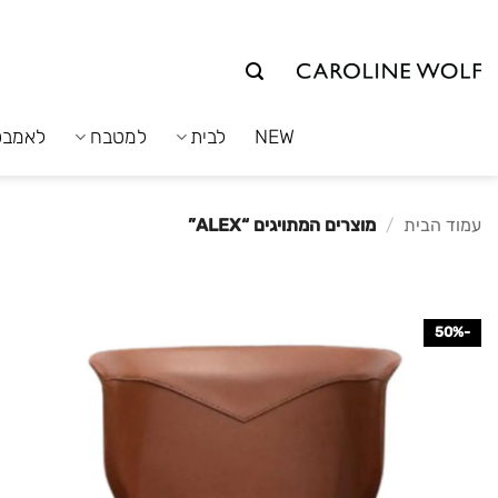
לג
תוכן
NEW
לבית
למטבח
לאמבט
עמוד הבית
/
מוצרים המתויגים “ALEX”
-50%