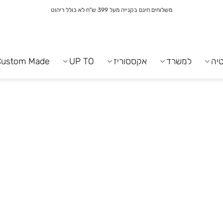
משלוחים חינם בקנייה מעל 399 ש"ח לא כולל ריהוט
יה
למשרד
אקססוריז
UP TO
Custom Made