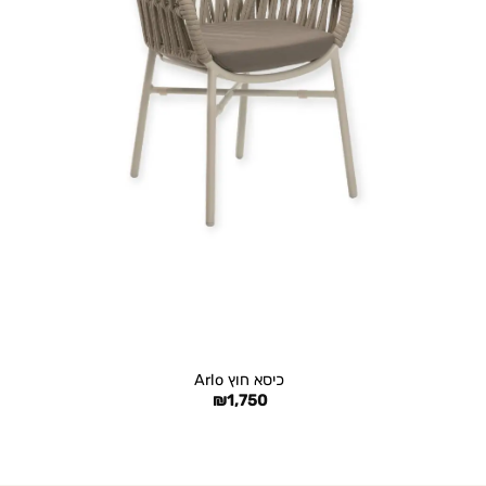
+
כיסא חוץ Arlo
₪
1,750