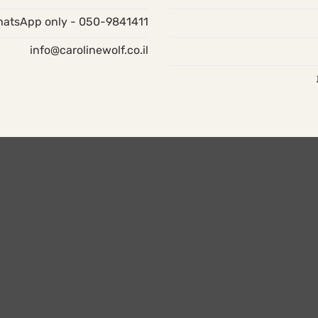
050-9841411 - WhatsApp only
info@carolinewolf.co.il