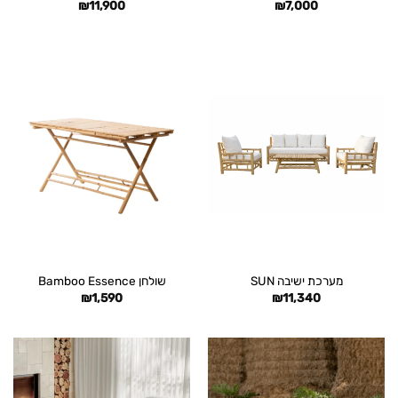
₪
11,900
₪
7,000
מערכת ישיבה SUN
שולחן Bamboo Essence
₪
1,590
₪
11,340