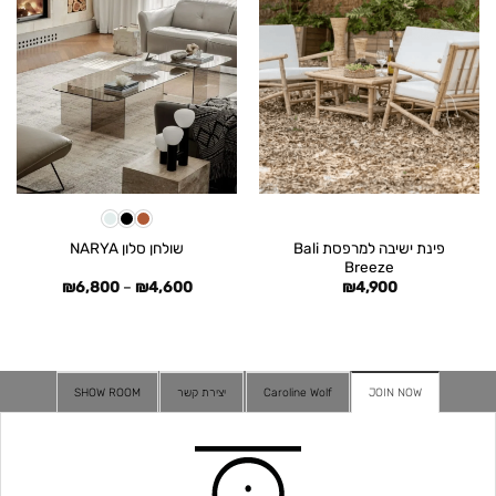
פינת ישיבה למרפסת Bali
שולחן סלון NARYA
Breeze
טווח
₪
6,800
–
₪
4,600
₪
4,900
מחירים:
עד
JOIN NOW
Caroline Wolf
יצירת קשר
SHOW ROOM