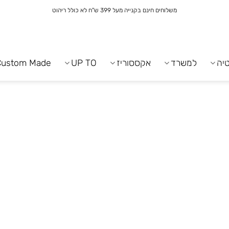
משלוחים חינם בקנייה מעל 399 ש"ח לא כולל ריהוט
יה
למשרד
אקססוריז
UP TO
Custom Made