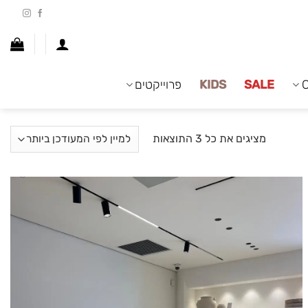
SALE
KIDS
פרוייקטים
ממוין
מציגים את כל ⁦3⁩ התוצאות
לפי
הפריט
העדכני
ביותר