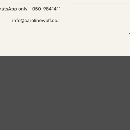
050-9841411 - WhatsApp only
info@carolinewolf.co.il