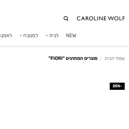
לג
תוכן
NEW
לבית
למטבח
לאמבט
עמוד הבית
/
מוצרים המתויגים “FIORI”
-25%