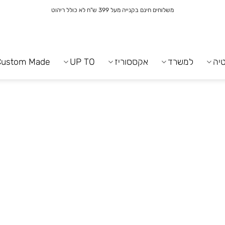
משלוחים חינם בקנייה מעל 399 ש"ח לא כולל ריהוט
יה
למשרד
אקססוריז
UP TO
Custom Made