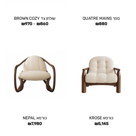
ספר QUATRE MAINS
שולחן צד BROWN COZY
טווח
₪
970
–
₪
860
₪
880
מחירים:
עד
כורסא KROSE
כורסא NEPAL
₪
7,980
₪
5,145