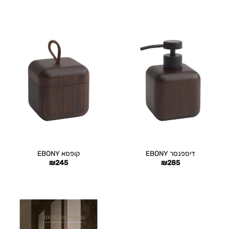
דיספנסר EBONY
קופסא EBONY
₪
245
₪
285