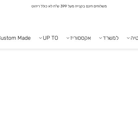
משלוחים חינם בקנייה מעל 399 ש"ח לא כולל ריהוט
יה
למשרד
אקססוריז
UP TO
Custom Made