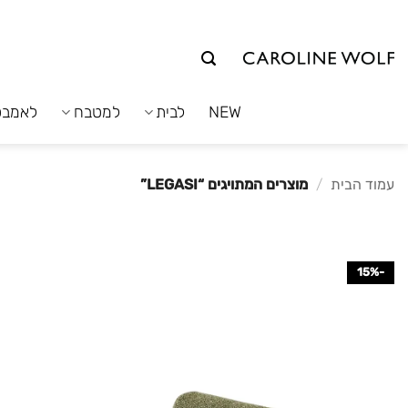
לג
תוכן
NEW
לבית
למטבח
לאמבט
עמוד הבית
/
מוצרים המתויגים “LEGASI”
-15%