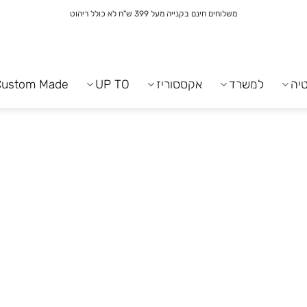
משלוחים חינם בקנייה מעל 399 ש"ח לא כולל ריהוט
יה
למשרד
אקססוריז
UP TO
Custom Made