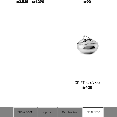
טווח
₪
2,525
–
₪
1,290
₪
90
מחירים:
עד
כלי לסוכר DRIFT
₪
420
JOIN NOW
Caroline Wolf
יצירת קשר
SHOW ROOM