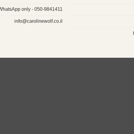
050-9841411 - WhatsApp only
info@carolinewolf.co.il