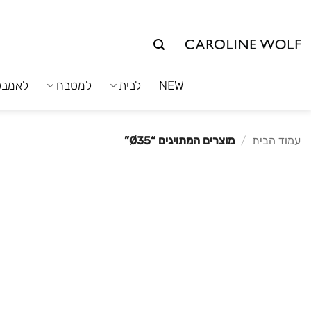
לג
תוכן
NEW
לבית
למטבח
לאמבט
עמוד הבית
/
מוצרים המתויגים “Ø35”