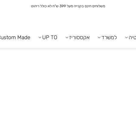
משלוחים חינם בקנייה מעל 399 ש"ח לא כולל ריהוט
יה
למשרד
אקססוריז
UP TO
Custom Made