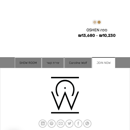
ספה OSHEN
טווח
₪
13,680
–
₪
10,230
מחירים:
עד
JOIN NOW
Caroline Wolf
יצירת קשר
SHOW ROOM