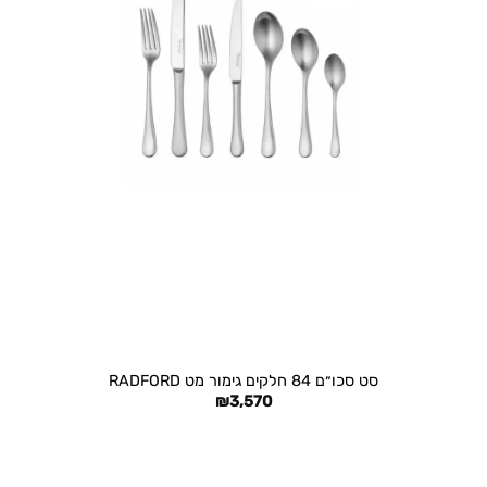
+
סט סכו״ם 84 חלקים גימור מט RADFORD
₪
3,570