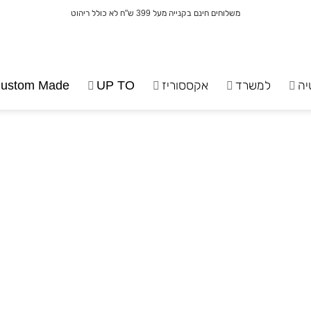
משלוחים חינם בקנייה מעל 399 ש"ח לא כולל ריהוט
יה
למשרד
אקססוריז
UP TO
ustom Made