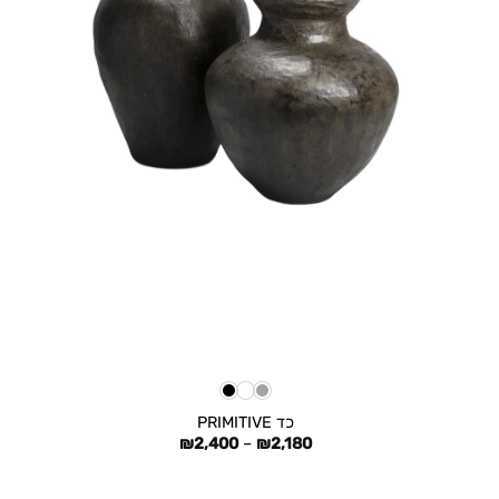
+
כד PRIMITIVE
טווח
₪
2,400
–
₪
2,180
מחירים:
עד