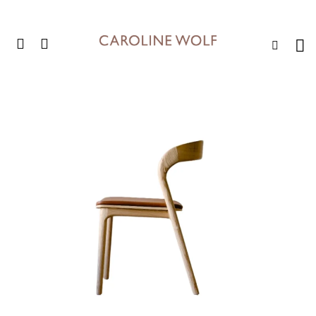
לג
משלוחים חינם בקנייה מעל 399 ש"ח לא כולל ריהוט
תוכן