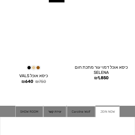
כיסא אוכל דמוי עור מתכת חום
SELENA
כיסא אוכל VALS
₪
1,850
המחיר
המחיר
₪
640
₪
750
המקורי
הנוכחי
היה:
הוא:
₪640.
₪750.
JOIN NOW
Caroline Wolf
יצירת קשר
SHOW ROOM