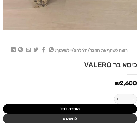
רוצה לשתף את החבר/ה? לחצ/י לשיתוף:
כיסא בר VALERO
₪
2,600
כמות של כיסא בר VALERO
הוספה לסל
לתשלום