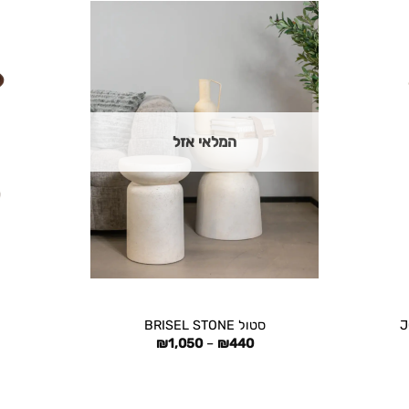
המלאי אזל
+
+
סטול BRISEL STONE
טווח
₪
1,050
–
₪
440
מחירים:
עד