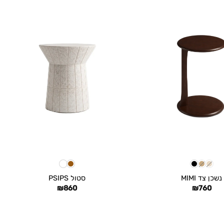
+
+
נשכן צד MIMI
סטול PSIPS
₪
860
₪
760