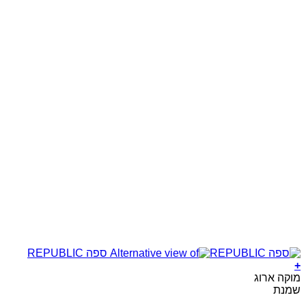
+
למוצר
מוקה ארוג
זה
שמנת
יש