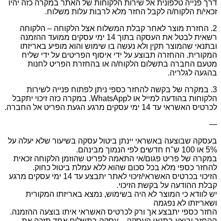
דרך פנייה טלפונית אל שירות הלקוחות של האתר במקרה כזה יהיו
זכאי/ת הלקוח/ה לקבל החזר מלא לרבות עלות משלוח.
2. החזרת מוצר לאחר קבלת המשלוח אצל הלקוחה – הלקוחה
רשאית לבטל את העסקה בתוך 14 ימי עסקים ממועד ההזמנה
ובתנאי שהמוצר תקין ולא נעשה בו שימוש והוא מופיע באריזתו
המקורית. ההחזרה תבוצע על ידי איסוף הפריטים על ידי שליח
מטעם החברה בתשלום הלקוח/ה או בהחזרת הפריט לחנות
בהגעה לגלריה.
3. במקרה של בקשה להחזר כספי ניתן לפתוח פנייה לשירות
הלקוחות בהודעה למייל או לWhatsApp. במקרה כזה זיכוי יתקבל
לכרטיס האשראי עד 14 ימי עסקים מרגע הגעת הפריט אל החברה.
—
בעסקה שבוצעה באשראי יינתן ביטול עסקה בשיעור שלא יעלה על
5% או 100 ש"ח חדשים לפי הנמוך מבינהם.
במקרה של פריט פגום/אי התאמה לפריט שהוזמן הלקוחה זכאית
להחזר כספי מלא בכל סכום שהוא ללא עמלת ביטול כחוק.
הזיכוי בכרטיס האשראי/זיכוי לאתר יתבצע עד 14 ימי עסקים מרגע
קבלת ההודעה על בקשת הזיכוי.
יש לוודא כי המוצר לא היה בשימוש, נמצא באריזתו המקורית
ושאריזתו לא נפגמה
החזר כספי יתבצע אך ורק לכרטיס האשראי איתו בוצעה ההזמנה.
ההחזר יבוצע בתנאי העסקה – עסקה בתשלום אחד תזכה את