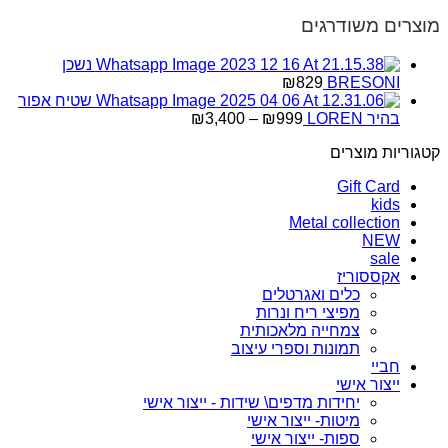
מוצרים משודרגים
נשכן
₪
829
BRESONI
שטיח אפור
טווח
בהיר LOREN
999
₪
–
3,400
₪
מחירים:
קטגוריות מוצרים
עד
Gift Card
kids
Metal collection
NEW
sale
אקססוריז
כלים ואגרטלים
מפיצי ריח ונרות
צמחייה מלאכותית
תמונות וספרי עיצוב
חביי
ייצור אישי
יחידות מדפים\ שידות - ייצור אישי
מיטות- ייצור אישי
ספות- ייצור אישי