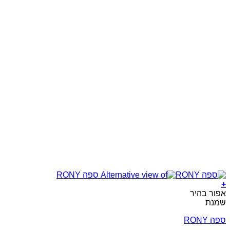
+
למוצר
אפור בהיר
זה
שמנת
יש
ספה RONY
מספר
סוגים.