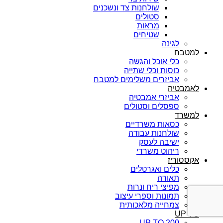
שולחנות צד ונשכנים
סטולים
מראות
שטיחים
לגינה
למטבח
כלי אוכל והגשה
כוסות וכלי שתייה
אביזרים משלימים למטבח
לאמבטיה
אביזרי אמבטיה
ספסלים וסטולים
למשרד
כסאות משרדיים
שולחנות עבודה
ישיבה לעסק
ריהוט משרדי
אקססוריז
כלים ואגרטלים
תאורה
מפיצי ריח ונרות
תמונות וספרי עיצוב
צמחייה מלאכותית
UP TO
UP TO 200