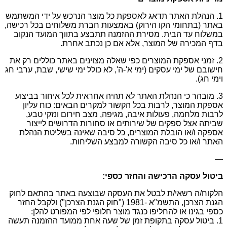
1. הנהלת האתר תדאג לאספקת כל מוצר הנרכש על ידי המשתמש
באתר (בתחומי הקו הירוק) באמצעות חברת משלוחים בכל רכישה,
במשלוח עד הבית. מסירת ההזמנה תתבצע בתווך המועד הנקוב
בדף המכירה של המוצר, אלא אם כן נכתב אחרת.
2. זמני אספקת המוצרים כפי שאלה מצוינים באתר כוללים רק את
חישובם של ימי עסקים (ימי א'-ה', לא כולל ימי שישי, שבת, ערבי חג
וימי חג).
3. מובהר כי הנהלת האתר לא תהיה אחראית לכל איחור בביצוע
אספקת המוצר, לרבות בכל הקשור למקרים הבאים: כוח עליון
לרבות מלחמה, פעולות איבה, מגיפה, מצב חירום ונזקי טבע,
שביתה אצל ספקים של שירותים או סחורות הדרושים לייצור
אספקה ו/או הובלת המוצרים, כל סיבה שאינה בשליטת הנהלת
האתר ו/או כל סיבה הקשורה למבצע השליחות.
—
ביטול עסקה הרכישה והחזר כספי:
הלקוח/ה רשאי/ת לבטל את העסקה שבוצעה באתר בהתאם לחוק
הגנת הצרכן, התשמ"א -1981 ("חוק הגנת הצרכן") ולקבל החזר
כספי בגינו או להחליפו כנגד מוצר חלופי לפי המפורט להלן:
1. ביטול עסקה בתקופת זמן של שעה אחת ממועד ההזמנה תעשה