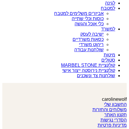
לגינה
למטבח
אביזרים משלימים למטבח
כוסות וכלי שתייה
כלי אוכל והגשה
למשרד
ישיבה לעסק
כסאות משרדיים
ריהוט משרדי
שולחנות עבודה
מיטות
סטולים
קולקציית MARBEL STONE
קולקציית נירוסטה ייצור אישי
שולחנות צד ונשכנים
carolinewolf
החשבון שלי
משלוחים והחזרות
תקנון האתר
הסדרי נגישות
מדיניות פרטיות