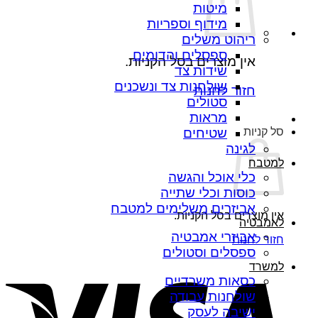
מיטות
מידוף וספריות
ריהוט משלים
ספסלים והדומים
אין מוצרים בסל הקניות.
שידות צד
שולחנות צד ונשכנים
חזור לחנות
סטולים
מראות
סל קניות
שטיחים
לגינה
למטבח
כלי אוכל והגשה
כוסות וכלי שתייה
אביזרים משלימים למטבח
אין מוצרים בסל הקניות.
לאמבטיה
אביזרי אמבטיה
חזור לחנות
ספסלים וסטולים
sa
למשרד
כסאות משרדיים
שולחנות עבודה
ישיבה לעסק