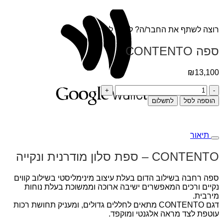
le
et
רוצה לשתף את החבר/ה? לחצ/י לשיתוף:
ספה CONTENTO
₪
13,100
כמות
של
הוספה לסל
לתשלום
ספה
CONTENTO
תיאור
CONTENTO – ספת סלון מודרנית ונקייה
ספה רחבה בשילוב הדום בעלת עיצוב מינימליסטי בשילוב קווים
נקיים ורכים המאפשרים ישיבה ארוכה וממשוכת בעלת נוחות
מירבית.
דגם CONTENTO מתאים לחללים גדולים, ומעניק תחושת רכות
עוטפת לצד מראה אלגנטי ומוקפד.