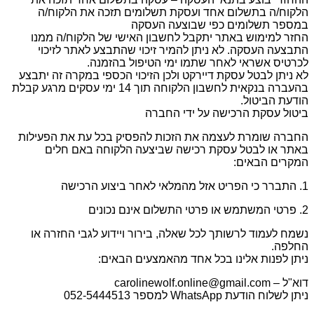
הלקוח/ה בתשלום אחד ועסקת תשלומים תזכה את הלקוח/ה
במספר תשלומים כפי שבוצעה העסקה
החזר למימוש באתר יתקבל לחשבון האישי של הלקוח/ה ממנו
התבצעה העסקה. לא ניתן להמיר זיכוי שהתבצע לאתר לזיכוי
לכרטיס אשראי לאחר שתמו ימי הטיפול בהזמנה.
לא ניתן לבטל עסקת דיירקט ולכן הזיכוי הכספי במקרה זה יתבצע
בהעברה בנקאית לחשבון הלקוחה תוך 14 ימי עסקים מרגע קבלת
הודעת הביטול.
ביטול עסקת הרכישה על ידי החברה
החברה שומרת לעצמה את הזכות להפסיק בכל עת את הפעילות
באתר או לבטל עסקת רכישה שביצעה הלקוחה באם חלים
המקרים הבאים:
1. התברר כי הפריט אזל מהמלאי לאחר ביצוע הרכישה
2. פרטי המשתמש או פרטי התשלום אינם נכונים
נשמח לעמוד לרשותך לכל שאלה, בירור ויידוע לגבי החזרה או
החלפה.
ניתן לפנות אלינו בכל אחד מהאמצעים הבאים:
דוא"ל – carolinewolf.online@gmail.com
ניתן לשלוח הודעת WhatsApp למספר 052-5444513