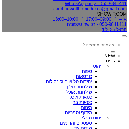
050-9841411 - WhatsApp only
carolinewolfhomedecor@gmail.com
SHOW ROOM
א׳–ה׳ | 09:00–17:00 ו׳ | 10:00–13:00
050-9841411 - רכישה טלפונית
הרצל 35, לוד
חיפוש
עבור:
NEW
לבית
ריהוט
ספות
כורסאות
יחידות טלוויזיה וקונסולות
שולחנות סלון
שולחנות אוכל
כסאות אוכל
כסאות בר
מיטות
מידוף וספריות
ריהוט משלים
ספסלים והדומים
שידות צד