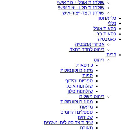
שולחנות אוכל- ייצור אישי
שולחנות סלון- ייצור אישי
שולחנות צד-ייצור-אישי
כלי אחסון
כללי
כסאות אוכל
כסאות בר
לאמבטיה
אביזרי אמבטיה
ריהוט לחדר רחצה
לבית
ריהוט
כורסאות
מזנונים וקונסולות
ספות
ספריות ומידוף
שולחנות אוכל
שולחנות סלון
ריהוט משלים
מזנונים וקונסולות
מראות
ספסלים והדומים
שטיחים
שידות צד סטולים ונשכנים
תאורה