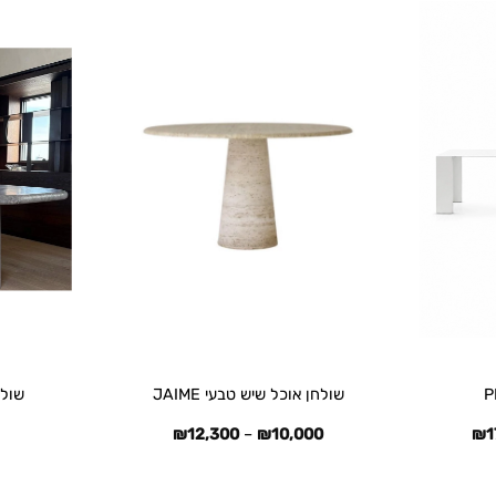
+
+
שולחן אוכל שיש טבעי JAIME
שולחן
טווח
טווח
₪
12,300
–
₪
10,000
₪
1
מחירים:
מחירים:
עד
עד