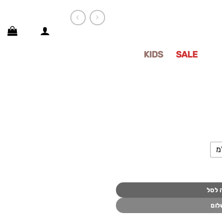
SALE
KIDS
פרוייקטים
ח
רים:
 לסל
לום