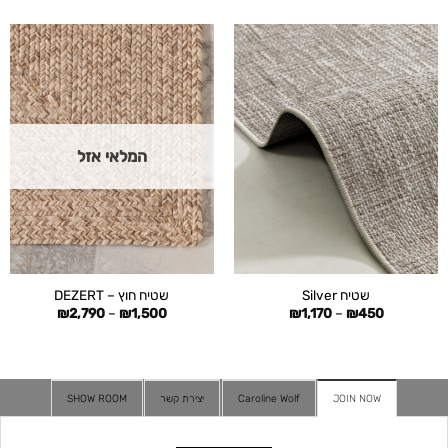
המלאי אזל
שטיח Silver
שטיח חוץ – DEZERT
טווח
טווח
₪
2,790
–
₪
1,500
₪
1,170
–
₪
450
מחירים:
מחירים:
עד
עד
JOIN NOW
Caroline Wolf
יצירת קשר
SHOW ROOM