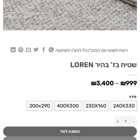
רוצה לשתף את החבר/ה? לחצ/י לשיתוף:
שטיח בז’ בהיר LOREN
טווח
₪
3,400
–
₪
999
מחירים:
מידה
עד
200x290
400X300
230X160
240X330
כמות של שטיח בז' בהיר LOREN
הוספה לסל