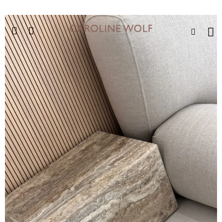
לג
משלוחים חינם בקנייה מעל 399 ש"ח לא כולל ריהוט
תוכן