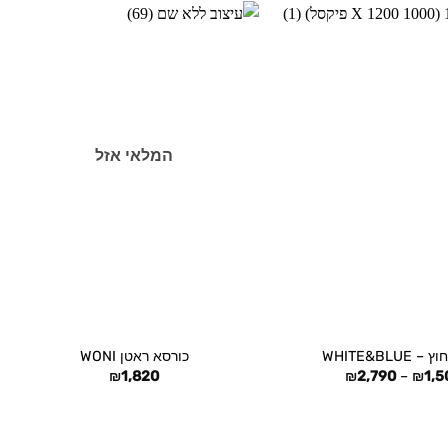
המלאי אזל
+
+
WHITE&BLUE
כורסא ראטן WONI
טווח
₪
1,820
₪
2,790
–
₪
1,5
מחירים:
עד