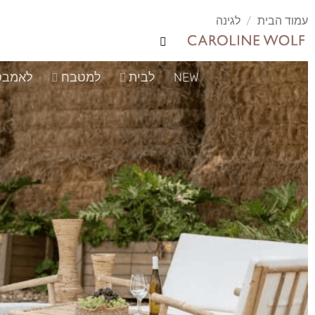
לג
עמוד הבית
/
לגינה
תוכן
NEW
לבית
למטבח
לאמבט