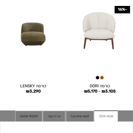
-16%
כורסה DORI
כורסה LENSKY
טווח
₪
3,290
₪
5,170
–
₪
3,105
מחירים:
עד
JOIN NOW
Caroline Wolf
יצירת קשר
SHOW ROOM